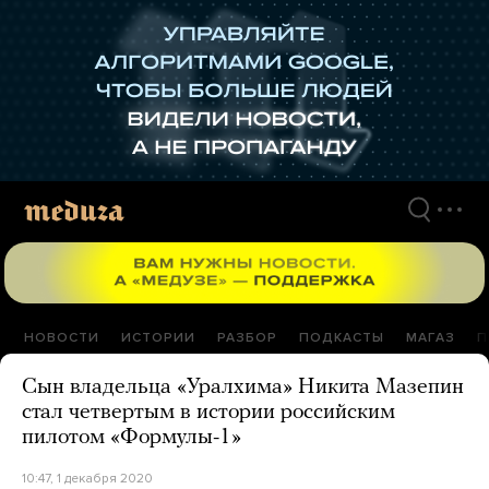
Перейти
к
материалам
НОВОСТИ
ИСТОРИИ
РАЗБОР
ПОДКАСТЫ
МАГАЗ
П
Сын владельца «Уралхима» Никита Мазепин
стал четвертым в истории российским
пилотом «Формулы-1»
10:47, 1 декабря 2020