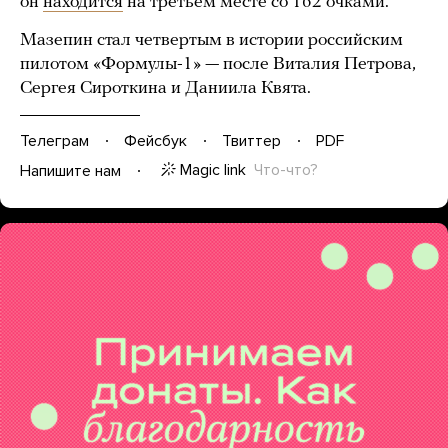
он
находится
на третьем месте со 162 очками.
Мазепин стал четвертым в истории российским
пилотом «Формулы-1» — после Виталия Петрова,
Сергея Сироткина и Даниила Квята.
Телеграм
Фейсбук
Твиттер
PDF
Magic link
Что-что?
Напишите нам