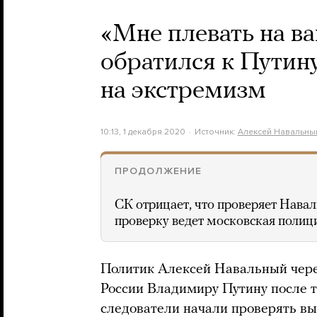
«Мне плевать на в
обратился к Путин
на экстремизм
10:13, 1 декабря 2020
Источник:
Алексей Навальны
ПРОДОЛЖЕНИЕ
СК отрицает, что проверяет Нава
проверку ведет московская полиц
Политик Алексей Навальный чер
России Владимиру Путину после то
следователи начали проверять вы