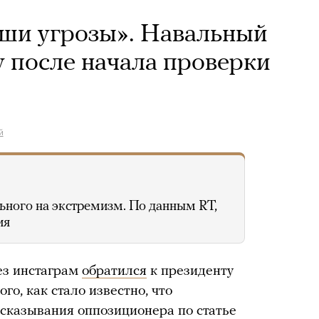
аши угрозы». Навальный
у после начала проверки
й
льного на экстремизм. По данным RT,
ия
ез инстаграм
обратился
к президенту
го, как стало известно, что
сказывания оппозиционера по статье