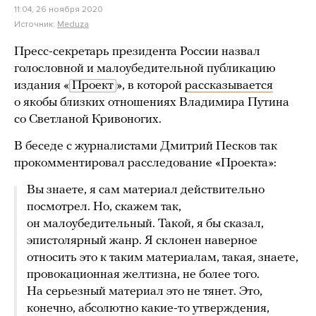
11:04, 26 ноября 2020
Источник:
Meduza
Пресс-секретарь президента России назвал
голословной и малоубедительной публикацию
издания «
Проект
», в которой
рассказывается
о якобы близких отношениях Владимира Путина
со Светланой Кривоногих.
В беседе с журналистами Дмитрий Песков так
прокомментировал расследование «Проекта»:
Вы знаете, я сам материал действительно
посмотрел. Но, скажем так,
он малоубедительный. Такой, я бы сказал,
эпистолярный жанр. Я склонен наверное
относить это к таким материалам, такая, знаете,
провокационная желтизна, не более того.
На серьезный материал это не тянет. Это,
конечно, абсолютно какие-то утверждения,