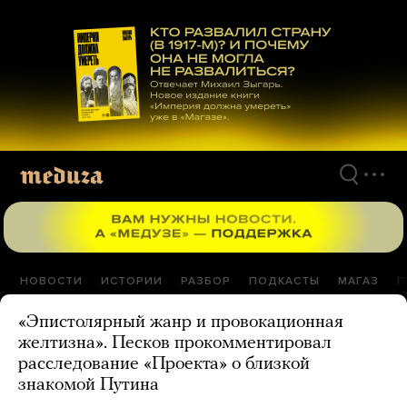
Перейти
к
материалам
НОВОСТИ
ИСТОРИИ
РАЗБОР
ПОДКАСТЫ
МАГАЗ
П
«Эпистолярный жанр и провокационная
желтизна». Песков прокомментировал
расследование «Проекта» о близкой
знакомой Путина