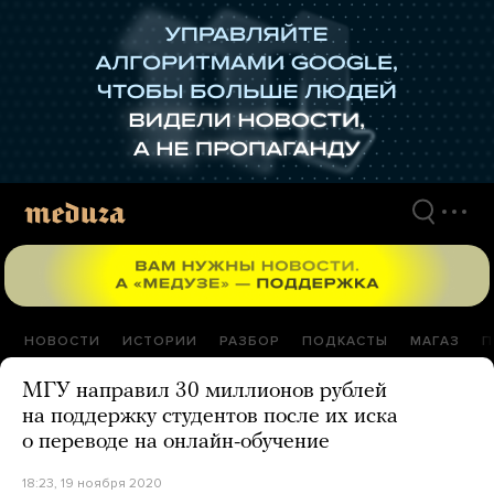
Перейти
к
материалам
НОВОСТИ
ИСТОРИИ
РАЗБОР
ПОДКАСТЫ
МАГАЗ
П
МГУ направил 30 миллионов рублей
на поддержку студентов после их иска
о переводе на онлайн-обучение
18:23, 19 ноября 2020