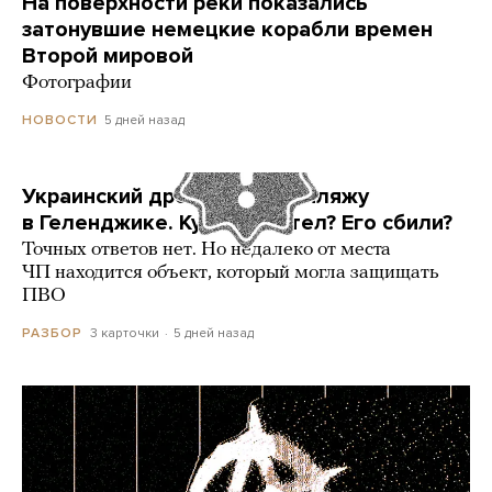
На поверхности реки показались
затонувшие немецкие корабли времен
Второй мировой
Фотографии
5 дней назад
НОВОСТИ
Украинский дрон попал по пляжу
в Геленджике. Куда он летел? Его сбили?
Точных ответов нет. Но недалеко от места
ЧП находится объект, который могла защищать
ПВО
3 карточки
5 дней назад
РАЗБОР