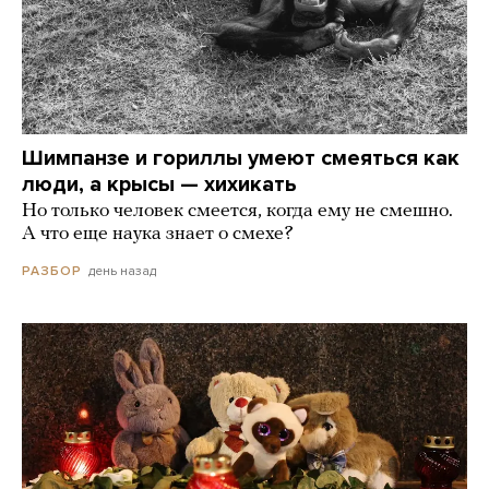
Шимпанзе и гориллы умеют смеяться как
люди, а крысы — хихикать
Но только человек смеется, когда ему не смешно.
А что еще наука знает о смехе?
день назад
РАЗБОР