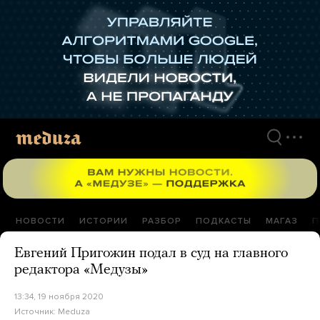
Перейти
к
материалам
НОВОСТИ
ИСТОРИИ
РАЗБОР
ПОДКАСТЫ
МАГАЗ
П
Евгений Пригожин подал в суд на главного
редактора «Медузы»
13:34, 19 ноября 2020
Источник:
Meduza