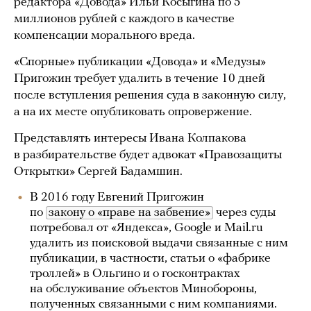
редактора «Довода» Ильи Косыгина по 5
миллионов рублей с каждого в качестве
компенсации морального вреда.
«Спорные» публикации «Довода» и «Медузы»
Пригожин требует удалить в течение 10 дней
после вступления решения суда в законную силу,
а на их месте опубликовать опровержение.
Представлять интересы Ивана Колпакова
в разбирательстве будет адвокат «Правозащиты
Открытки» Сергей Бадамшин.
В 2016 году Евгений Пригожин
по
закону о «праве на забвение»
через суды
потребовал от «Яндекса», Google и Mail.ru
удалить из поисковой выдачи связанные с ним
публикации, в частности, статьи о «фабрике
троллей» в Ольгино и о госконтрактах
на обслуживание объектов Минобороны,
полученных связанными с ним компаниями.