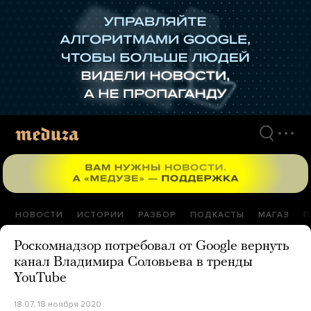
Перейти
к
материалам
НОВОСТИ
ИСТОРИИ
РАЗБОР
ПОДКАСТЫ
МАГАЗ
П
Роскомнадзор потребовал от Google вернуть
канал Владимира Соловьева в тренды
YouTube
18:07, 18 ноября 2020