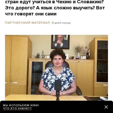
стран едут учиться в Чехию и Словакию?
Это дорого? А язык сложно выучить? Вот
что говорят они сами
8 дней назад
ПАРТНЕРСКИЙ МАТЕРИАЛ
МЫ ИСПОЛЬЗУЕМ КУКИ!
«Психиатрия возвращается в темные
ЧТО ЭТО ЗНАЧИТ?