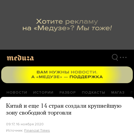
Перейти
к
материалам
НОВОСТИ
ИСТОРИИ
РАЗБОР
ПОДКАСТЫ
МАГАЗ
П
Китай и еще 14 стран создали крупнейшую
зону свободной торговли
09:17, 16 ноября 2020
Источник:
Financial Times