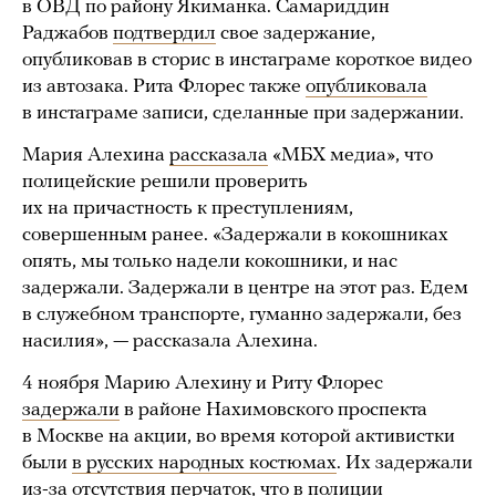
в ОВД по району Якиманка. Самариддин
Раджабов
подтвердил
свое задержание,
опубликовав в сторис в инстаграме короткое видео
из автозака. Рита Флорес также
опубликовала
в инстаграме записи, сделанные при задержании.
Мария Алехина
рассказала
«МБХ медиа», что
полицейские решили проверить
их на причастность к преступлениям,
совершенным ранее. «Задержали в кокошниках
опять, мы только надели кокошники, и нас
задержали. Задержали в центре на этот раз. Едем
в служебном транспорте, гуманно задержали, без
насилия», — рассказала Алехина.
4 ноября Марию Алехину и Риту Флорес
задержали
в районе Нахимовского проспекта
в Москве на акции, во время которой активистки
были
в русских народных костюмах
. Их задержали
из-за отсутствия перчаток, что в полиции