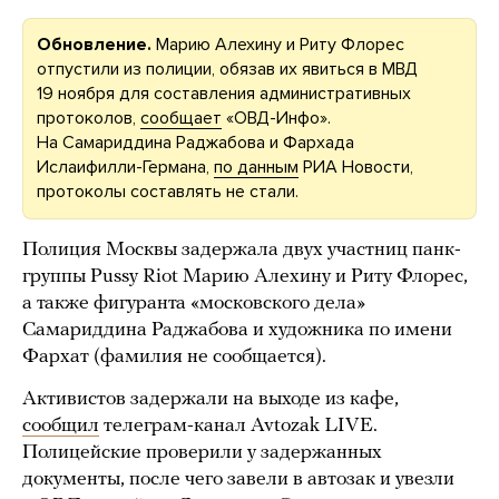
Обновление.
Марию Алехину и Риту Флорес
отпустили из полиции, обязав их явиться в МВД
19 ноября для составления административных
протоколов,
сообщает
«ОВД-Инфо».
На Самариддина Раджабова и Фархада
Ислаифилли-Германа,
по данным
РИА Новости,
протоколы составлять не стали.
Полиция Москвы задержала двух участниц панк-
группы Pussy Riot Марию Алехину и Риту Флорес,
а также фигуранта «московского дела»
Самариддина Раджабова и художника по имени
Фархат (фамилия не сообщается).
Активистов задержали на выходе из кафе,
сообщил
телеграм-канал Avtozak LIVE.
Полицейские проверили у задержанных
документы, после чего завели в автозак и увезли