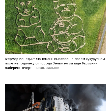
Фермер Бенедикт Люнеманн вырезал на своем кукурузном
поле неподалеку от города Зельм на западе Германии
лабиринт, очерт…
Читать дальше
Martin Meissner / AP / Scanpix / LETA