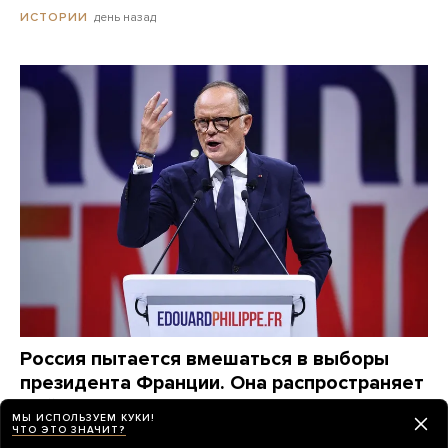
день назад
ИСТОРИИ
Россия пытается вмешаться в выборы
президента Франции. Она распространяет
фейки о возможных кандидатах,
МЫ ИСПОЛЬЗУЕМ КУКИ!
маскируясь под местные издания
ЧТО ЭТО ЗНАЧИТ?