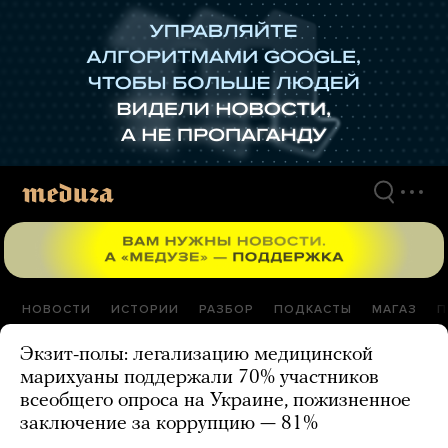
Перейти
к
материалам
НОВОСТИ
ИСТОРИИ
РАЗБОР
ПОДКАСТЫ
МАГАЗ
П
Экзит-полы: легализацию медицинской
марихуаны поддержали 70% участников
всеобщего опроса на Украине, пожизненное
заключение за коррупцию — 81%