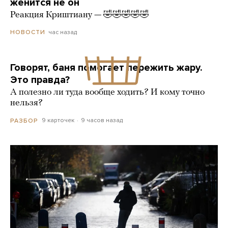
женится не он
Реакция Криштиану — 🤣🤣🤣🤣🤣
час назад
НОВОСТИ
Говорят, баня помогает пережить жару.
Это правда?
А полезно ли туда вообще ходить? И кому точно
нельзя?
9 карточек
9 часов назад
РАЗБОР