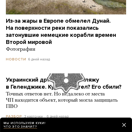
Из-за жары в Европе обмелел Дунай.
На поверхности реки показались
затонувшие немецкие корабли времен
Второй мировой
Фотографии
6 дней назад
НОВОСТИ
Украинский дрон попал по пляжу
в Геленджике. Куда он летел? Его сбили?
Точных ответов нет. Но недалеко от места
ЧП находится объект, который могла защищать
ПВО
3 карточки
6 дней назад
РАЗБОР
МЫ ИСПОЛЬЗУЕМ КУКИ!
ЧТО ЭТО ЗНАЧИТ?