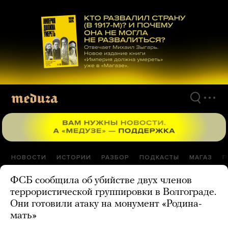
Перейти
к
материалам
НОВОСТИ
ИСТОРИИ
РАЗБОР
ПОДКАСТЫ
МАГАЗ
П
ФСБ сообщила об убийстве двух членов
террористической группировки в Волгограде.
Они готовили атаку на монумент «Родина-
мать»