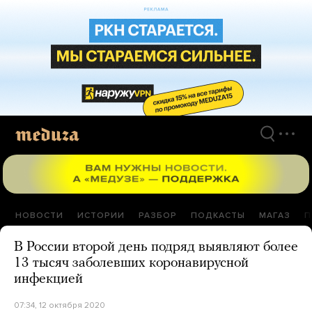
Перейти
к
материалам
НОВОСТИ
ИСТОРИИ
РАЗБОР
ПОДКАСТЫ
МАГАЗ
П
В России второй день подряд выявляют более
13 тысяч заболевших коронавирусной
инфекцией
07:34, 12 октября 2020