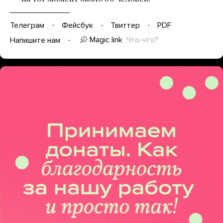
Телеграм
Фейсбук
Твиттер
PDF
Magic link
Что-что?
Напишите нам