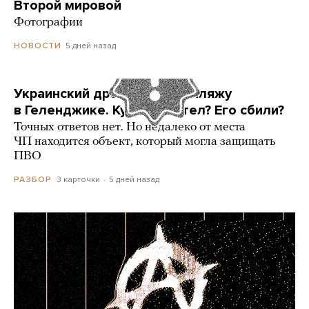
Второй мировой
Фотографии
5 дней назад
НОВОСТИ
Украинский дрон попал по пляжу
в Геленджике. Куда он летел? Его сбили?
Точных ответов нет. Но недалеко от места
ЧП находится объект, который могла защищать
ПВО
3 карточки
5 дней назад
РАЗБОР