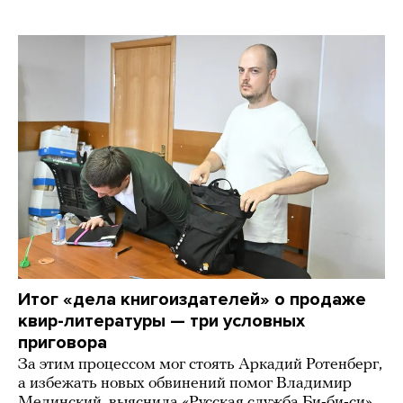
Итог «дела книгоиздателей» о продаже
квир-литературы — три условных
приговора
За этим процессом мог стоять Аркадий Ротенберг,
а избежать новых обвинений помог Владимир
Мединский, выяснила «Русская служба Би-би-си»