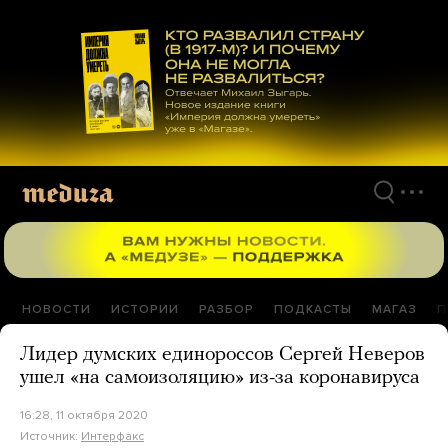
Перейти
к
материалам
НОВОСТИ
ИСТОРИИ
РАЗБОР
ПОДКАСТЫ
МАГАЗ
П
Лидер думских единороссов Сергей Неверов
ушел «на самоизоляцию» из-за коронавируса
16:28, 11 октября 2020
Источник:
Интерфакс