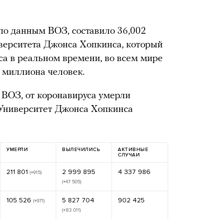
по данным ВОЗ, составило 36,002
верситета Джонса Хопкинса, который
са в реальном времени, во всем мире
 миллиона человек.
 ВОЗ, от коронавируса умерли
. Университет Джонса Хопкинса
УМЕРЛИ
ВЫЛЕЧИЛИСЬ
АКТИВНЫЕ
СЛУЧАИ
211 801
2 999 895
4 337 986
(+915)
(+47 505)
105 526
5 827 704
902 425
(+971)
(+83 011)