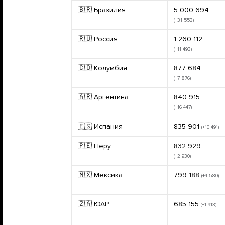
🇧🇷 Бразилия
5 000 694
(+31 553)
🇷🇺 Россия
1 260 112
(+11 493)
🇨🇴 Колумбия
877 684
(+7 876)
🇦🇷 Аргентина
840 915
(+16 447)
🇪🇸 Испания
835 901
(+10 491)
🇵🇪 Перу
832 929
(+2 930)
🇲🇽 Мексика
799 188
(+4 580)
🇿🇦 ЮАР
685 155
(+1 913)
...
...