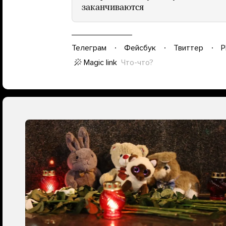
заканчиваются
Телеграм
Фейсбук
Твиттер
P
Magic link
Что-что?