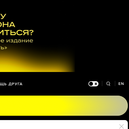
EN
ЩЬ ДРУГА