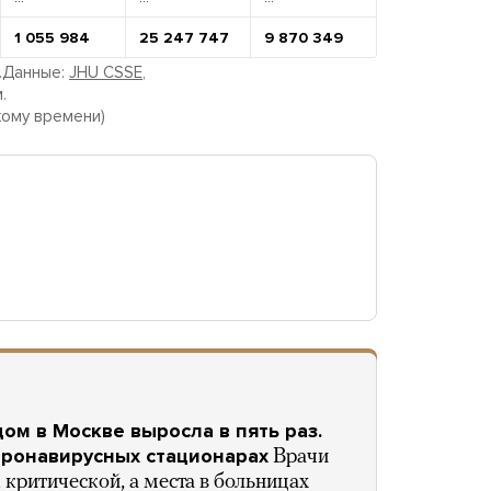
1 055 984
25 247 747
9 870 349
.Данные:
JHU CSSE
,
.
кому времени)
ом в Москве выросла в пять раз.
оронавирусных стационарах
Врачи
к критической, а места в больницах