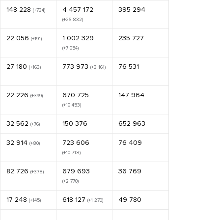
148 228
4 457 172
395 294
(+734)
(+26 832)
22 056
1 002 329
235 727
(+191)
(+7 054)
27 180
773 973
76 531
(+163)
(+3 161)
22 226
670 725
147 964
(+399)
(+10 453)
32 562
150 376
652 963
(+76)
32 914
723 606
76 409
(+80)
(+10 718)
82 726
679 693
36 769
(+378)
(+2 770)
17 248
618 127
49 780
(+145)
(+1 270)
...
...
...