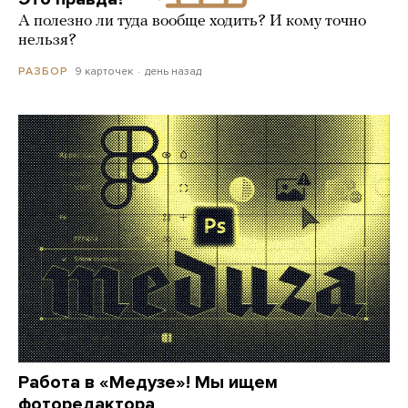
А полезно ли туда вообще ходить? И кому точно
нельзя?
9 карточек
день назад
РАЗБОР
Работа в «Медузе»! Мы ищем
фоторедактора