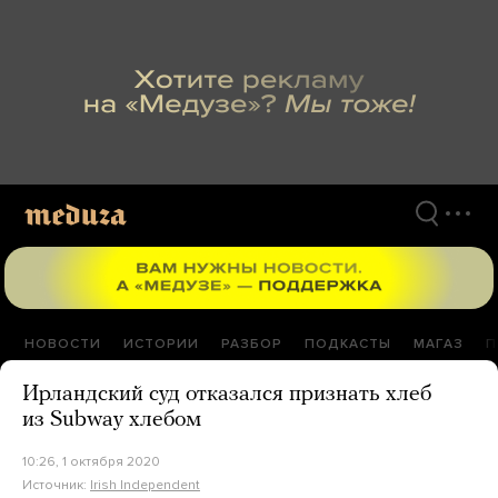
Перейти
к
материалам
НОВОСТИ
ИСТОРИИ
РАЗБОР
ПОДКАСТЫ
МАГАЗ
П
Ирландский суд отказался признать хлеб
из Subway хлебом
10:26, 1 октября 2020
Источник:
Irish Independent