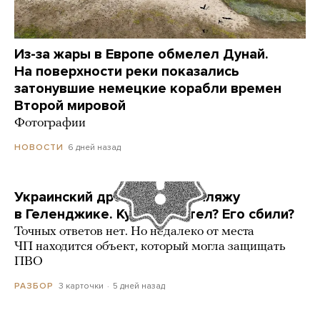
Из-за жары в Европе обмелел Дунай.
На поверхности реки показались
затонувшие немецкие корабли времен
Второй мировой
Фотографии
6 дней назад
НОВОСТИ
Украинский дрон попал по пляжу
в Геленджике. Куда он летел? Его сбили?
Точных ответов нет. Но недалеко от места
ЧП находится объект, который могла защищать
ПВО
3 карточки
5 дней назад
РАЗБОР