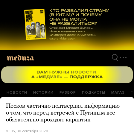
Перейти
к
материалам
НОВОСТИ
ИСТОРИИ
РАЗБОР
ПОДКАСТЫ
МАГАЗ
П
Песков частично подтвердил информацию
о том, что перед встречей с Путиным все
обязательно проходят карантин
10:05, 30 сентября 2020