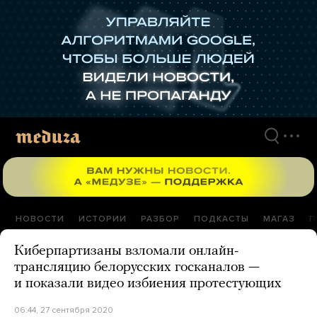
Перейти
к
материалам
НОВОСТИ
ИСТОРИИ
РАЗБОР
ПОДКАСТЫ
МАГАЗ
П
Киберпартизаны взломали онлайн-
трансляцию белорусских госканалов —
и показали видео избиения протестующих
06:44, 27 сентября 2020