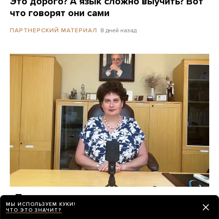
Это дорого? А язык сложно выучить? Вот
что говорят они сами
8 дней назад
ПАРТНЕРСКИЙ МАТЕРИАЛ
«Психиатрия возвращается в темные
МЫ ИСПОЛЬЗУЕМ КУКИ!
времена»
ЧТО ЭТО ЗНАЧИТ?