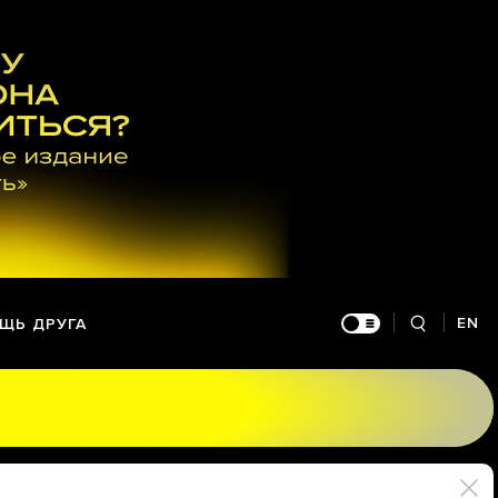
EN
ЩЬ ДРУГА