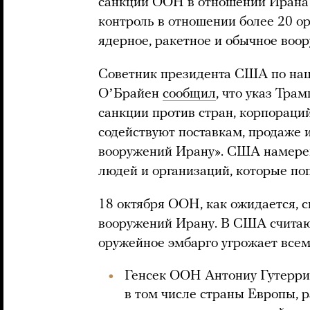
санкции ООН в отношении Ирана 
контроль в отношении более 20 о
ядерное, ракетное и обычное воо
Советник президента США по нац
ОʼБрайен
сообщил
, что указ Тра
санкции против стран, корпораци
содействуют поставкам, продаже 
вооружений Ирану». США намере
людей и организаций, которые поп
18 октября ООН, как ожидается, 
вооружений Ирану. В США считаю
оружейное эмбарго угрожает всем
Генсек ООН Антониу Гутерри
в том числе страны Европы, 