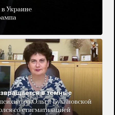
 в Украине
рампа
озвращается в темные
психиатра Ольги Бухановской
олся со стигматизацией