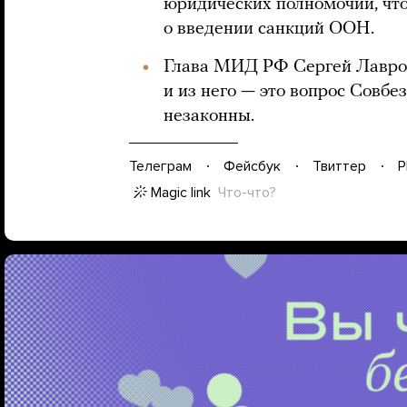
юридических полномочий, что
о введении санкций ООН.
Глава МИД РФ Сергей Лавр
и из него — это вопрос Совбе
незаконны.
Телеграм
Фейсбук
Твиттер
P
Magic link
Что-что?