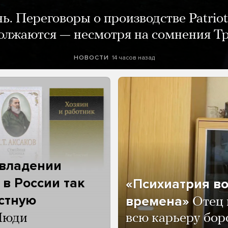
нь. Переговоры о производстве Patriot
олжаются — несмотря на сомнения Т
14 часов назад
НОВОСТИ
 владении
 в России так
«Психиатрия в
астную
времена»
Отец 
Люди
всю карьеру бор