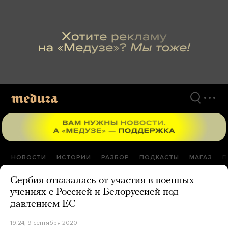
Перейти
к
материалам
НОВОСТИ
ИСТОРИИ
РАЗБОР
ПОДКАСТЫ
МАГАЗ
П
Сербия отказалась от участия в военных
учениях с Россией и Белоруссией под
давлением ЕС
19:24, 9 сентября 2020