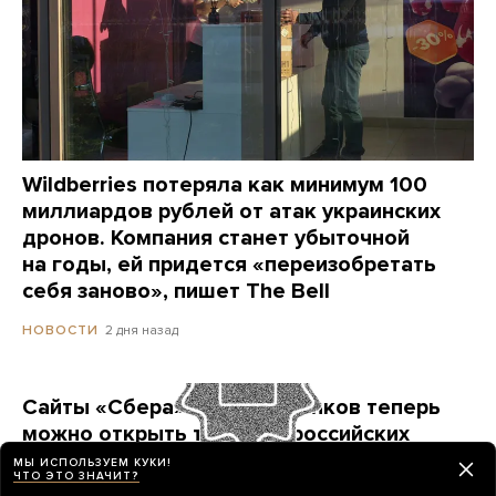
Wildberries потеряла как минимум 100
миллиардов рублей от атак украинских
дронов. Компания станет убыточной
на годы, ей придется «переизобретать
себя заново», пишет The Bell
2 дня назад
НОВОСТИ
Сайты «Сбера» и других банков теперь
можно открыть только в российских
браузерах. Это опасно? И какой браузер
МЫ ИСПОЛЬЗУЕМ КУКИ!
ЧТО ЭТО ЗНАЧИТ?
выбрать?