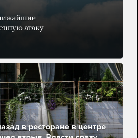
ближайшие
енную атаку
азад в ресторане в центре
ел взрыв. Власти сразу