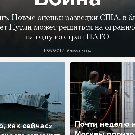
ень. Новые оценки разведки США: в 
лет Путин может решиться на огранич
на одну из стран НАТО
9 часов назад
НОВОСТИ
Почти неделю н
, как сейчас»
Москвы произош