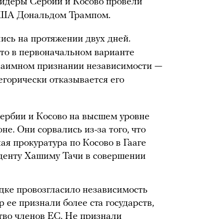
идеры Сербии и Косово провели
 США Дональдом Трампом.
ись на протяжении двух дней.
что в первоначальном варианте
взаимном признании независимости —
тегорически отказывается его
ербии и Косово на высшем уровне
не. Они сорвались из-за того, что
ая прокуратура по Косово в Гааге
денту Хашиму Тачи в совершении
дке провозгласило независимость
р ее признали более ста государств,
тво членов ЕС. Не признали