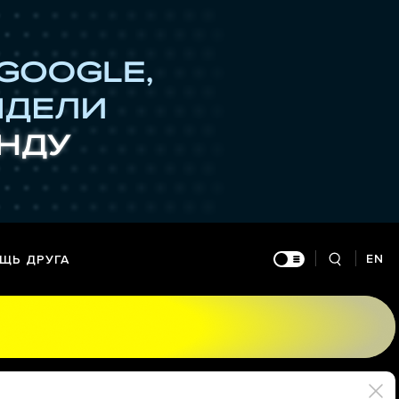
EN
ЩЬ ДРУГА