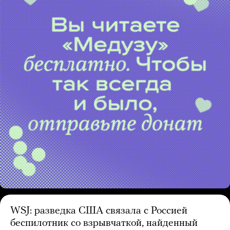
WSJ: разведка США связала с Россией
беспилотник со взрывчаткой, найденный