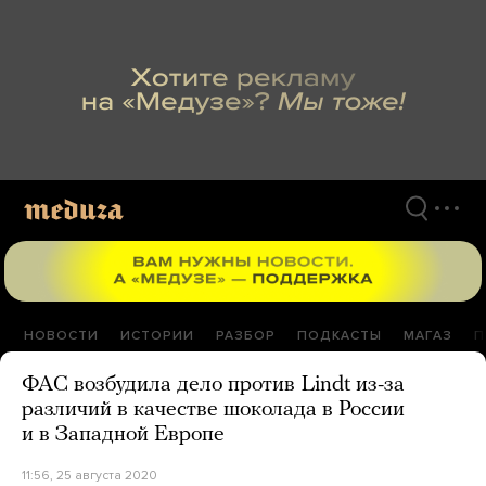
Перейти
к
материалам
НОВОСТИ
ИСТОРИИ
РАЗБОР
ПОДКАСТЫ
МАГАЗ
П
ФАС возбудила дело против Lindt из-за
различий в качестве шоколада в России
и в Западной Европе
11:56, 25 августа 2020