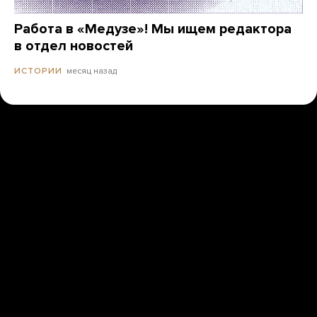
Работа в «Медузе»! Мы ищем редактора
в отдел новостей
месяц назад
ИСТОРИИ