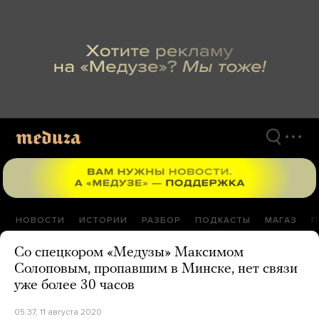
Перейти
к
материалам
НОВОСТИ
ИСТОРИИ
РАЗБОР
ПОДКАСТЫ
МАГАЗ
П
Со спецкором «Медузы» Максимом
Солоповым, пропавшим в Минске, нет связи
уже более 30 часов
05:37, 11 августа 2020