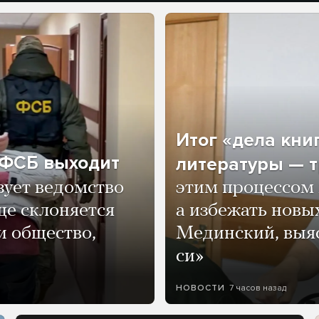
Итог «дела кни
о ФСБ выходит
литературы — т
зует ведомство
этим процессом 
ще склоняется
а избежать нов
и общество,
Мединский, выяс
си»
7 часов назад
НОВОСТИ