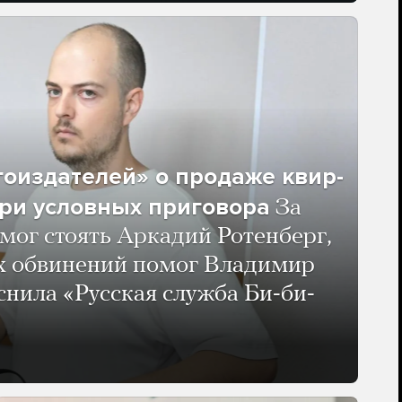
гоиздателей» о продаже квир-
ри условных приговора
За
мог стоять Аркадий Ротенберг,
ых обвинений помог Владимир
нила «Русская служба Би-би-