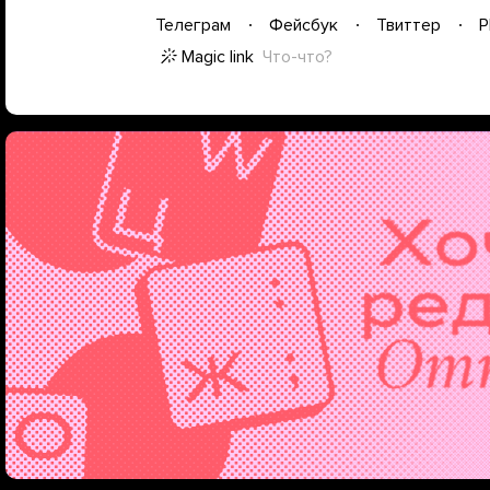
Телеграм
Фейсбук
Твиттер
P
Magic link
Что-что?