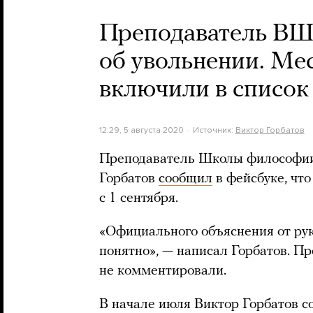
Преподаватель ВШ
об увольнении. Мес
включили в список
12:29, 5 августа 2020
Источник:
Виктор Горбатов
Преподаватель Школы философи
Горбатов
сообщил
в фейсбуке, что
с 1 сентября.
«Официального объяснения от руко
понятно», — написал Горбатов. П
не комментировали.
В начале июля Виктор Горбатов с