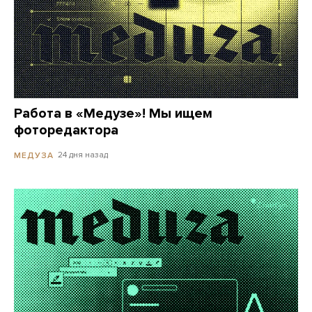
Работа в «Медузе»! Мы ищем
фоторедактора
24 дня назад
МЕДУЗА