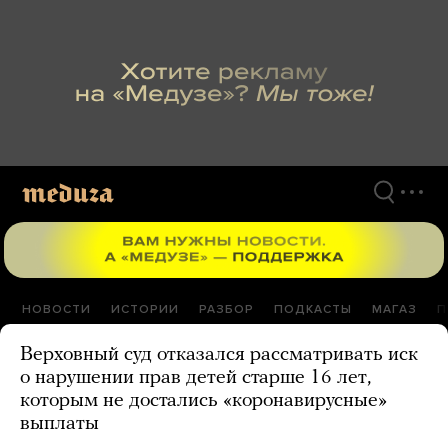
Перейти
к
материалам
НОВОСТИ
ИСТОРИИ
РАЗБОР
ПОДКАСТЫ
МАГАЗ
П
Верховный суд отказался рассматривать иск
о нарушении прав детей старше 16 лет,
которым не достались «коронавирусные»
выплаты