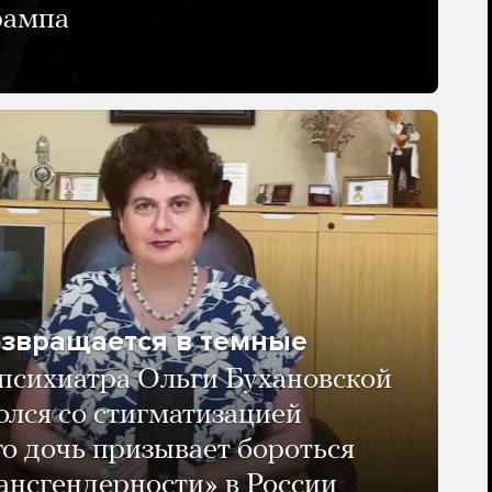
рампа
озвращается в темные
психиатра Ольги Бухановской
олся со стигматизацией
го дочь призывает бороться
ансгендерности» в России