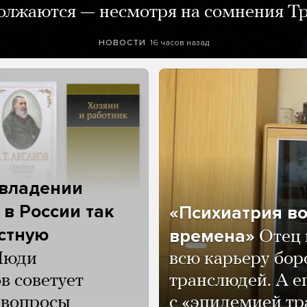
олжаются — несмотря на сомнения Т
16 часов назад
НОВОСТИ
 владении
 в России так
«Психиатрия в
астную
времена»
Отец 
Люди
всю карьеру бор
в советует
транслюдей. А е
и вопросы
с «эпидемией тр