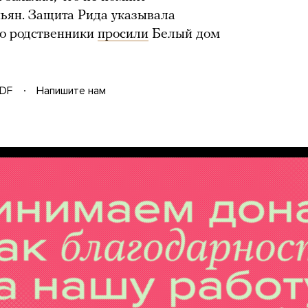
пьян. Защита Рида указывала
го родственники
просили
Белый дом
DF
Напишите нам