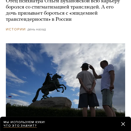
Отец психиатра Ольги Бухановской всю карьеру
боролся со стигматизацией транслюдей. А его
дочь призывает бороться с «эпидемией
трансгендерности» в России
день назад
ИСТОРИИ
МЫ ИСПОЛЬЗУЕМ КУКИ!
ЧТО ЭТО ЗНАЧИТ?
«Виталий Выбор Миллионов», «За Питер»,