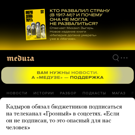
Перейти
к
материалам
НОВОСТИ
ИСТОРИИ
РАЗБОР
ПОДКАСТЫ
МАГАЗ
П
Кадыров обязал бюджетников подписаться
на телеканал «Грозный» в соцсетях. «Если
он не подписан, то это опасный для нас
человек»