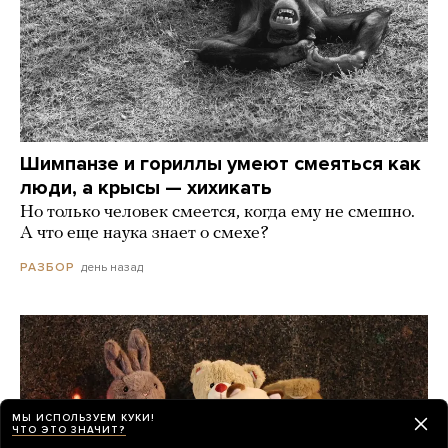
Шимпанзе и гориллы умеют смеяться как
люди, а крысы — хихикать
Но только человек смеется, когда ему не смешно.
А что еще наука знает о смехе?
день назад
РАЗБОР
МЫ ИСПОЛЬЗУЕМ КУКИ!
ЧТО ЭТО ЗНАЧИТ?