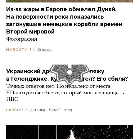
Из-за жары в Европе обмелел Дунай.
На поверхности реки показались
затонувшие немецкие корабли времен
Второй мировой
Фотографии
5 дней назад
НОВОСТИ
Украинский дрон попал по пляжу
в Геленджике. Куда он летел? Его сбили?
Точных ответов нет. Но недалеко от места
ЧП находится объект, который могла защищать
ПВО
3 карточки
5 дней назад
РАЗБОР