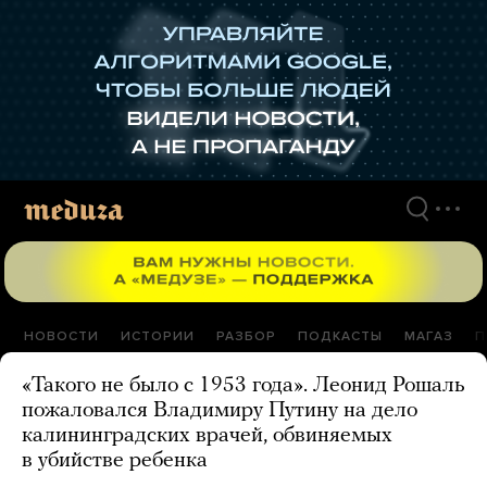
Перейти
к
материалам
НОВОСТИ
ИСТОРИИ
РАЗБОР
ПОДКАСТЫ
МАГАЗ
П
«Такого не было с 1953 года». Леонид Рошаль
пожаловался Владимиру Путину на дело
калининградских врачей, обвиняемых
в убийстве ребенка