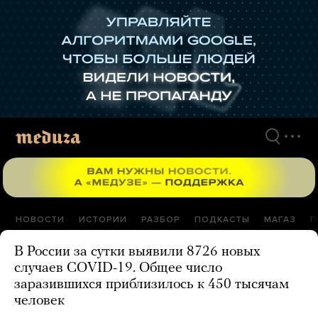
Перейти
к
материалам
НОВОСТИ
ИСТОРИИ
РАЗБОР
ПОДКАСТЫ
МАГАЗ
П
В России за сутки выявили 8726 новых
случаев COVID-19. Общее число
заразившихся приблизилось к 450 тысячам
человек