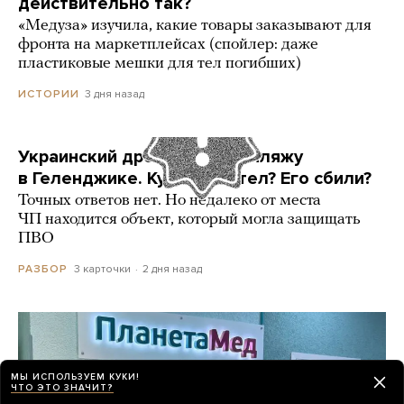
действительно так?
«Медуза» изучила, какие товары заказывают для
фронта на маркетплейсах (спойлер: даже
пластиковые мешки для тел погибших)
3 дня назад
ИСТОРИИ
Украинский дрон попал по пляжу
в Геленджике. Куда он летел? Его сбили?
Точных ответов нет. Но недалеко от места
ЧП находится объект, который могла защищать
ПВО
3 карточки
2 дня назад
РАЗБОР
МЫ ИСПОЛЬЗУЕМ КУКИ!
ЧТО ЭТО ЗНАЧИТ?