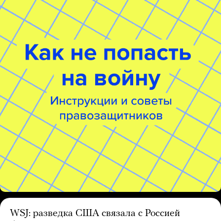
WSJ: разведка США связала с Россией