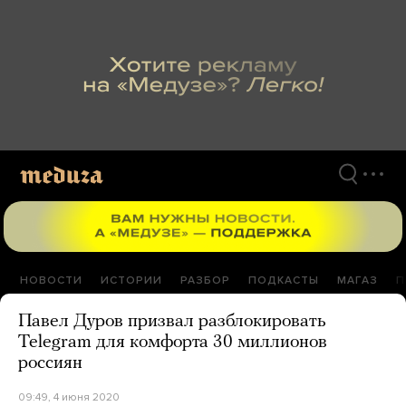
Перейти
к
материалам
НОВОСТИ
ИСТОРИИ
РАЗБОР
ПОДКАСТЫ
МАГАЗ
П
Павел Дуров призвал разблокировать
Telegram для комфорта 30 миллионов
россиян
09:49, 4 июня 2020