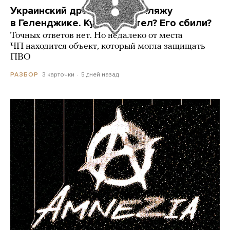
Украинский дрон попал по пляжу
в Геленджике. Куда он летел? Его сбили?
Точных ответов нет. Но недалеко от места
ЧП находится объект, который могла защищать
ПВО
3 карточки
5 дней назад
РАЗБОР