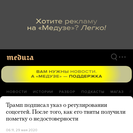
Перейти
к
материалам
НОВОСТИ
ИСТОРИИ
РАЗБОР
ПОДКАСТЫ
МАГАЗ
П
Трамп подписал указ о регулировании
соцсетей. После того, как его твиты получили
пометку о недостоверности
06:11, 29 мая 2020