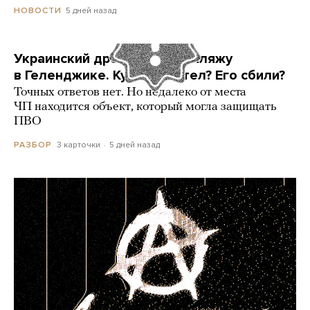
5 дней назад
НОВОСТИ
Украинский дрон попал по пляжу
в Геленджике. Куда он летел? Его сбили?
Точных ответов нет. Но недалеко от места
ЧП находится объект, который могла защищать
ПВО
3 карточки
5 дней назад
РАЗБОР