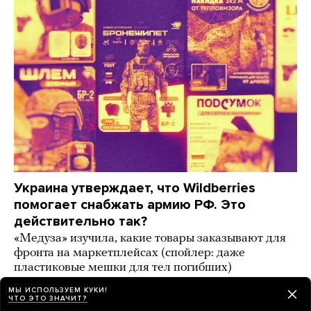
Украина утверждает, что Wildberries
помогает снабжать армию РФ. Это
действительно так?
«Медуза» изучила, какие товары заказывают для
фронта на маркетплейсах (спойлер: даже
пластиковые мешки для тел погибших)
МЫ ИСПОЛЬЗУЕМ КУКИ!
6 дней назад
ИСТОРИИ
ЧТО ЭТО ЗНАЧИТ?