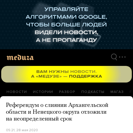
Перейти
к
материалам
НОВОСТИ
ИСТОРИИ
РАЗБОР
ПОДКАСТЫ
МАГАЗ
П
Референдум о слиянии Архангельской
области и Ненецкого округа отложили
на неопределенный срок
05:21, 28 мая 2020