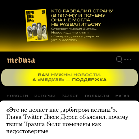
Перейти
к
материалам
НОВОСТИ
ИСТОРИИ
РАЗБОР
ПОДКАСТЫ
МАГАЗ
П
«Это не делает нас „арбитром истины“».
Глава Twitter Джек Дорси объяснил, почему
твиты Трампа были помечены как
недостоверные