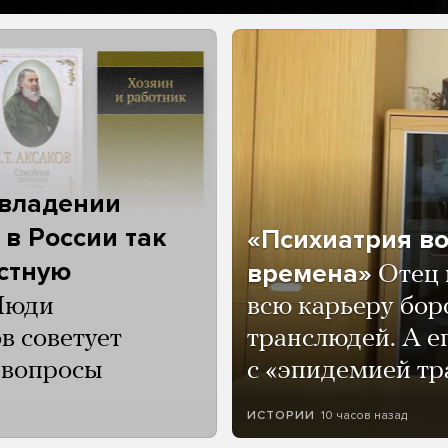
 владении
 в России так
«Психиатрия в
астную
времена»
Отец 
Люди
всю карьеру бор
в советует
транслюдей. А е
и вопросы
с «эпидемией тр
10 часов назад
ИСТОРИИ