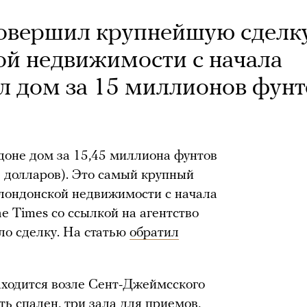
совершил крупнейшую сделк
ой недвижимости с начала
л дом за 15 миллионов фунт
доне дом за 15,45 миллиона фунтов
в долларов). Это самый крупный
 лондонской недвижимости с начала
e Times со ссылкой на агентство
ло сделку. На статью
обратил
аходится возле Сент-Джеймсского
ть спален, три зала для приемов,