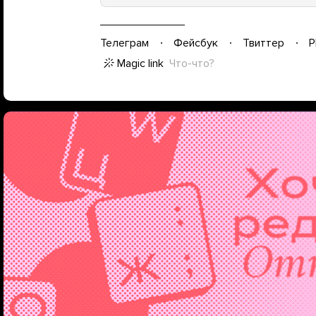
Телеграм
Фейсбук
Твиттер
P
Magic link
Что-что?