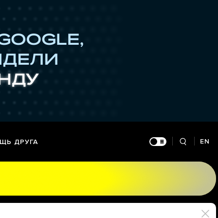
EN
ЩЬ ДРУГА