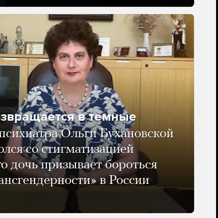
озвращается в темные
психиатра Ольги Бухановской
олся со стигматизацией
го дочь призывает бороться
ансгендерности» в России