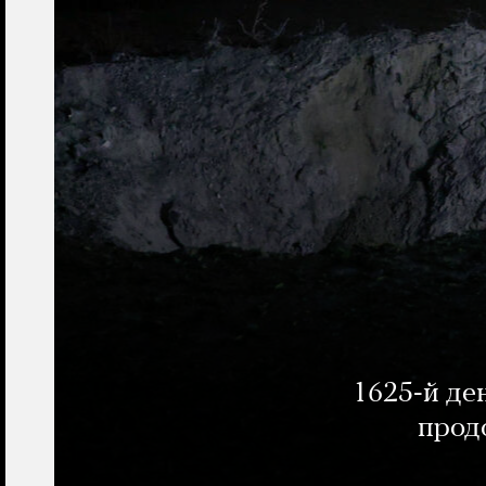
1625-й де
прод