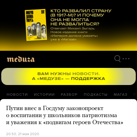
Перейти
к
материалам
НОВОСТИ
ИСТОРИИ
РАЗБОР
ПОДКАСТЫ
МАГАЗ
П
Путин внес в Госдуму законопроект
о воспитании у школьников патриотизма
и уважения к «подвигам героев Отечества»
20:50, 21 мая 2020