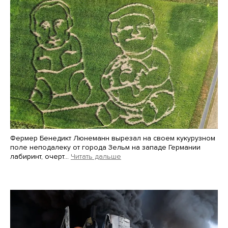
Фермер Бенедикт Люнеманн вырезал на своем кукурузном
поле неподалеку от города Зельм на западе Германии
лабиринт, очерт…
Читать дальше
Martin Meissner / AP / Scanpix / LETA