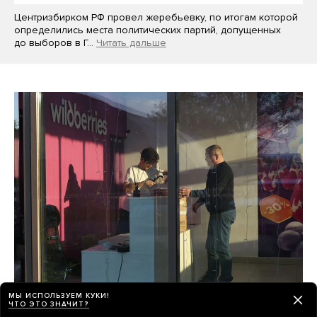
Центризбирком РФ провел жеребьевку, по итогам которой
определились места политических партий, допущенных
до выборов в Г…
Читать дальше
МЫ ИСПОЛЬЗУЕМ КУКИ!
Wildberries потеряла как минимум 100
ЧТО ЭТО ЗНАЧИТ?
миллиардов рублей от атак украинских