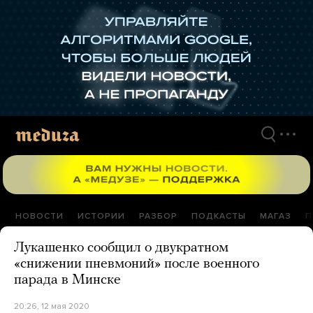
Перейти
к
материалам
НОВОСТИ
ИСТОРИИ
РАЗБОР
ПОДКАСТЫ
МАГАЗ
П
Лукашенко сообщил о двукратном
«снижении пневмоний» после военного
парада в Минске
20:26, 12 мая 2020