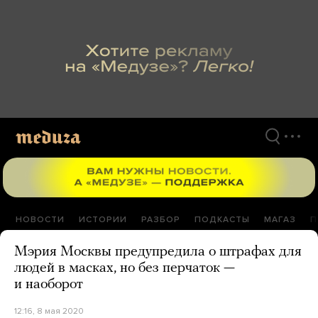
Перейти
к
материалам
НОВОСТИ
ИСТОРИИ
РАЗБОР
ПОДКАСТЫ
МАГАЗ
П
Мэрия Москвы предупредила о штрафах для
людей в масках, но без перчаток —
и наоборот
12:16, 8 мая 2020