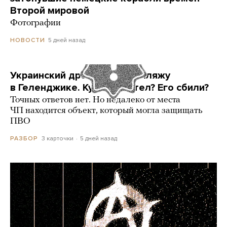
Второй мировой
Фотографии
5 дней назад
НОВОСТИ
Украинский дрон попал по пляжу
в Геленджике. Куда он летел? Его сбили?
Точных ответов нет. Но недалеко от места
ЧП находится объект, который могла защищать
ПВО
3 карточки
5 дней назад
РАЗБОР