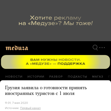
Перейти
к
материалам
НОВОСТИ
ИСТОРИИ
РАЗБОР
ПОДКАСТЫ
МАГАЗ
П
Грузия заявила о готовности принять
иностранных туристов с 1 июля
11:01, 7 мая 2020
Источник:
Первый канал