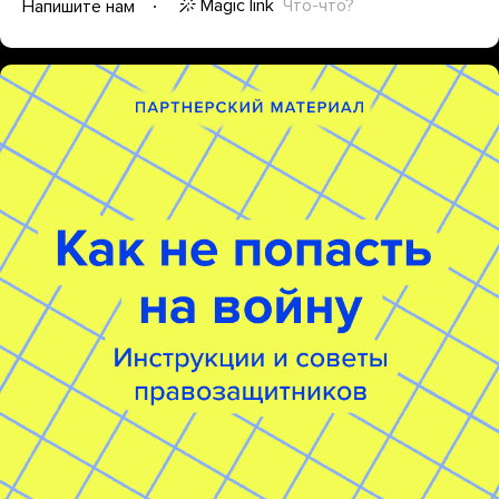
Magic link
Что-что?
Напишите нам