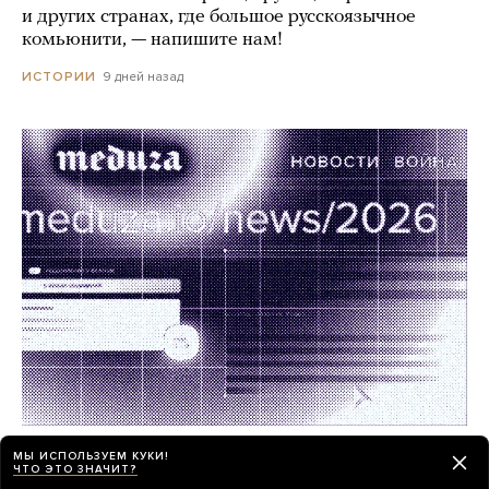
и других странах, где большое русскоязычное
комьюнити, — напишите нам!
9 дней назад
ИСТОРИИ
Работа в «Медузе»! Мы ищем редактора
МЫ ИСПОЛЬЗУЕМ КУКИ!
ЧТО ЭТО ЗНАЧИТ?
в отдел новостей