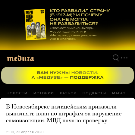
Перейти
к
материалам
НОВОСТИ
ИСТОРИИ
РАЗБОР
ПОДКАСТЫ
МАГАЗ
П
В Новосибирске полицейским приказали
выполнять план по штрафам за нарушение
самоизоляции. МВД начало проверку
11:08, 22 апреля 2020