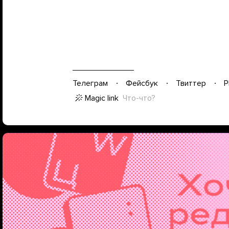
Телеграм
Фейсбук
Твиттер
P
Magic link
Что-что?