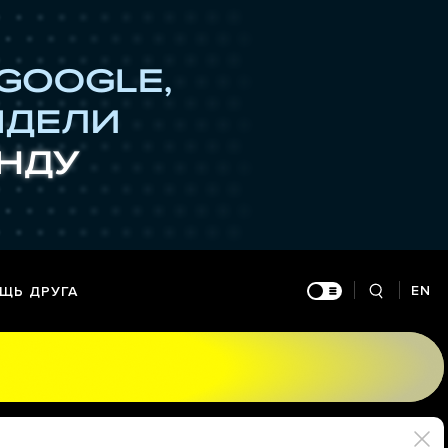
EN
ЩЬ ДРУГА