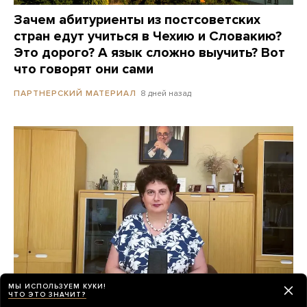
Зачем абитуриенты из постсоветских
стран едут учиться в Чехию и Словакию?
Это дорого? А язык сложно выучить? Вот
что говорят они сами
8 дней назад
ПАРТНЕРСКИЙ МАТЕРИАЛ
МЫ ИСПОЛЬЗУЕМ КУКИ!
ЧТО ЭТО ЗНАЧИТ?