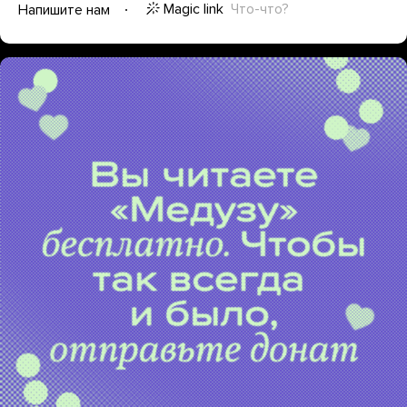
Magic link
Что-что?
Напишите нам