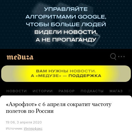
Перейти
к
материалам
НОВОСТИ
ИСТОРИИ
РАЗБОР
ПОДКАСТЫ
МАГАЗ
П
«Аэрофлот» с 6 апреля сократит частоту
полетов по России
19:06, 3 апреля 2020
Источник:
Интерфакс