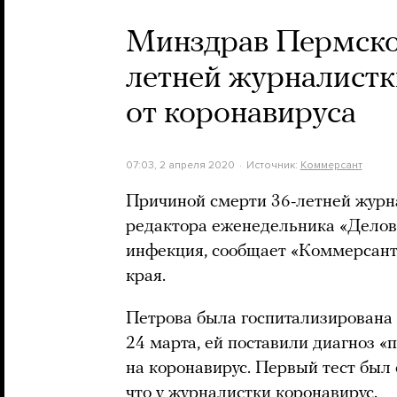
Минздрав Пермског
летней журналистк
от коронавируса
07:03, 2 апреля 2020
Источник:
Коммерсант
Причиной смерти 36-летней журна
редактора еженедельника «Делово
инфекция, сообщает «Коммерсант
края.
Петрова была госпитализирована
24 марта, ей поставили диагноз «
на коронавирус. Первый тест был
что у журналистки коронавирус.