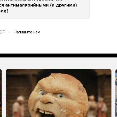
ся антималярийными (и другими)
еле?
DF
Напишите нам