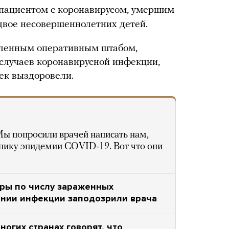
 пациентом с коронавирусом, умершим
 двое несовершеннолетних детей.
вленным оперативным штабом,
случаев коронавирусной инфекции,
век выздоровели.
ы попросили врачей написать нам,
 пику эпидемии COVID-19. Вот что они
ры по числу зараженных
ении инфекции заподозрили врача
многих странах говорят, что