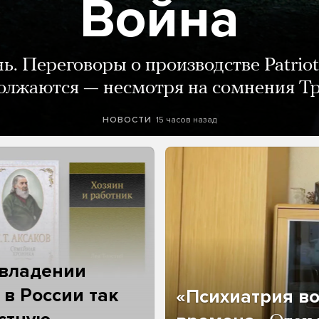
Война
нь. Переговоры о производстве Patriot
олжаются — несмотря на сомнения Т
15 часов назад
НОВОСТИ
 владении
 в России так
«Психиатрия в