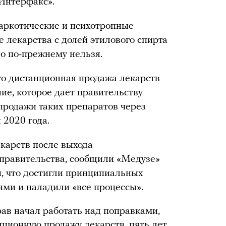
«Интерфакс».
наркотические и психотропные
 лекарства с долей этилового спирта
о по-прежнему нельзя.
что дистанционная продажа лекарств
ие, которое дает правительству
продажи таких препаратов через
 2020 года.
екарств после выхода
 правительства, сообщили «Медузе»
и, что достигли принципиальных
ями и наладили «все процессы».
в начал работать над поправками,
ционную продажу лекарств, пять лет