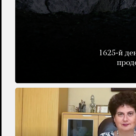
1625-й де
прод