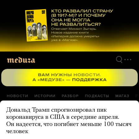
Перейти
к
материалам
НОВОСТИ
ИСТОРИИ
РАЗБОР
ПОДКАСТЫ
МАГАЗ
П
Дональд Трамп спрогнозировал пик
коронавируса в США в середине апреля.
Он надеется, что погибнет меньше 100 тысяч
человек