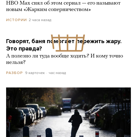
HBO Max снял об этом сериал — его называют
новым «Жарким соперничеством»
2 часа назад
ИСТОРИИ
Говорят, баня помогает пережить жару.
Это правда?
А полезно ли туда вообще ходить? И кому точно
нельзя?
9 карточек
час назад
РАЗБОР