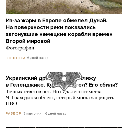
Из-за жары в Европе обмелел Дунай.
На поверхности реки показались
затонувшие немецкие корабли времен
Второй мировой
Фотографии
6 дней назад
НОВОСТИ
Украинский дрон попал по пляжу
в Геленджике. Куда он летел? Его сбили?
Точных ответов нет. Но недалеко от места
ЧП находится объект, который могла защищать
ПВО
3 карточки
6 дней назад
РАЗБОР