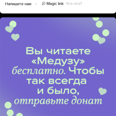
Magic link
Что-что?
Напишите нам